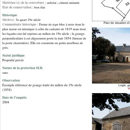
Matériau (x) de la couverture :
ardoise ; ciment amiante
Etat de conservation :
bon état
Historique
Siècle(s):
3e quart 19e siècle
Plan de situation d
Commentaire historique :
Ferme de type bloc à terre dont le
plan masse est identique à celui du cadastre de 1819 mais dont
les façades ont été reprises au milieu du 19e siècle ; la grange
perpendiculaire à cet alignement porte la date 1854 (linteau de
la porte charretière). Elle est construite en petits moellons de
grès.
Stat
ut juridiq
ue
Propriété privée
Nature de la protection M.H.
sans
Observation
Exemple référence de grange datée du milieu du 19e siècle
Logis, g
Vo
(1854)
Date de l’enquête
2004